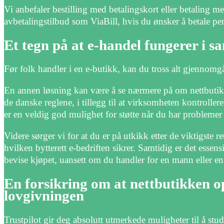
Vi anbefaler bestilling med betalingskort eller betaling m
avbetalingstilbud som ViaBill, hvis du ønsker å betale pe
Et tegn på at e-handel fungerer i s
Før folk handler i en e-butikk, kan du tross alt gjennomg
En annen løsning kan være å se nærmere på om nettbutikke
de danske reglene, i tillegg til at virksomheten kontrollere
er en veldig god mulighet for støtte når du har problemer
Videre sørger vi for at du er på utkikk etter de viktigste 
hvilken bytterett e-bedriften sikrer. Samtidig er det essen
bevise kjøpet, uansett om du handler for en mann eller e
En forsikring om at nettbutikken op
lovgivningen
Trustpilot gir deg absolutt utmerkede muligheter til å stu