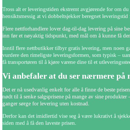
Tross alt er leveringstiden ekstremt avgjørende for om du
hensiktsmessig at vi dobbeltsjekker beregnet leveringstid 
Flere nettforhandlere lover dag-til-dag levering på sine be
inn før et nøyaktig tidspunkt, med mål om å kunne få den n
Inntil flere nettbutikker tilbyr gratis levering, men noen 
vurdere den rimeligste leveringsformen, som typisk – uans
få transportøren til å kjøre varene dine til et utleveringsste
Vi anbefaler at du ser nærmere på 
Det er nå usedvanlig enkelt for alle å finne de beste pris
nødt til å senke salgsprisene på mange av sine produkter –
ganger sørge for levering uten kostnad.
Derfor kan det imidlertid vise seg å være lukrativt å sjekke
siden med å få den laveste prisen.