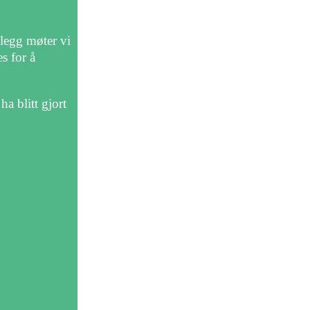
llegg møter vi
s for å
a blitt gjort