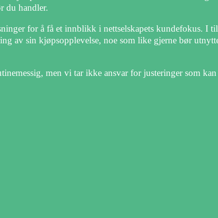
ør du handler.
inger for å få et innblikk i nettselskapets kundefokus. I ti
ing av sin kjøpsopplevelse, noe som like gjerne bør utnytte
tinemessig, men vi tar ikke ansvar for justeringer som kan h