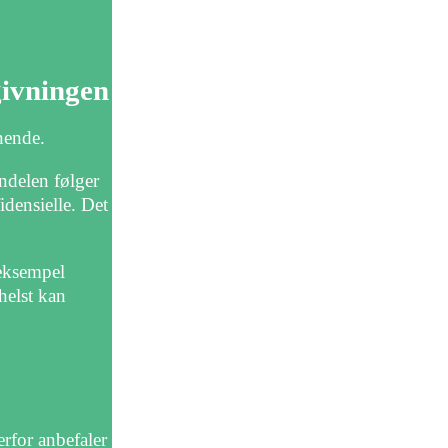
givningen
nende.
ndelen følger
idensielle. Det
 eksempel
helst kan
erfor anbefaler