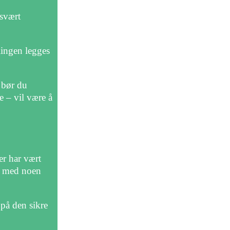
 svært
llingen legges
t bør du
e – vil være å
er har vært
og med noen
 på den sikre