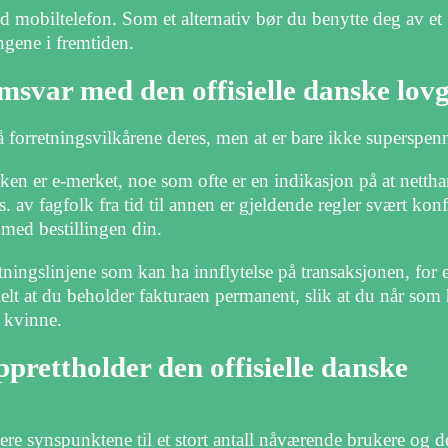
ed mobiltelefon. Som et alternativ bør du benytte deg av et
ngene i fremtiden.
amsvar med den offisielle danske lov
å forretningsvilkårene deres, men at er bare ikke superspen
n er e-merket, noe som ofte er en indikasjon på at nettha
s. av fagfolk fra tid til annen er gjeldende regler svært konf
 med bestillingen din.
retningslinjene som kan ha innflytelse på transaksjonen, for
sielt at du beholder fakturaen permanent, slik at du når som 
n kvinne.
prettholder den offisielle danske
dere synspunktene til et stort antall nåværende brukere og d