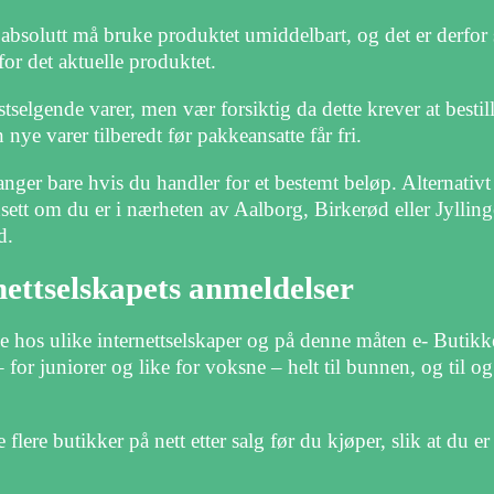
 absolutt må bruke produktet umiddelbart, og det er derfor
for det aktuelle produktet.
stselgende varer, men vær forsiktig da dette krever at besti
ye varer tilberedt før pakkeansatte får fri.
ganger bare hvis du handler for et bestemt beløp. Alternativ
ett om du er i nærheten av Aalborg, Birkerød eller Jylling
d.
nettselskapets anmeldelser
ene hos ulike internettselskaper og på denne måten e- Butikk
 for juniorer og like for voksne – helt til bunnen, og til 
 flere butikker på nett etter salg før du kjøper, slik at du er