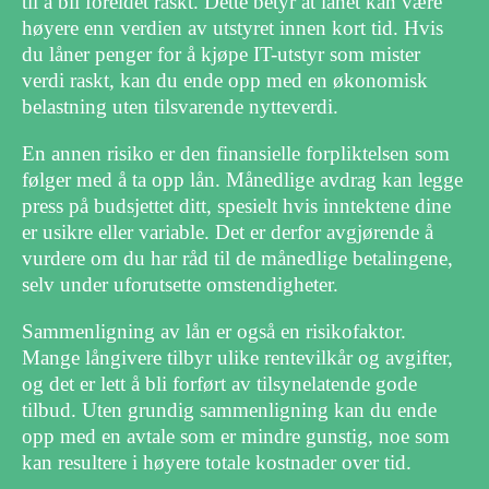
til å bli foreldet raskt. Dette betyr at lånet kan være
høyere enn verdien av utstyret innen kort tid. Hvis
du låner penger for å kjøpe IT-utstyr som mister
verdi raskt, kan du ende opp med en økonomisk
belastning uten tilsvarende nytteverdi.
En annen risiko er den finansielle forpliktelsen som
følger med å ta opp lån. Månedlige avdrag kan legge
press på budsjettet ditt, spesielt hvis inntektene dine
er usikre eller variable. Det er derfor avgjørende å
vurdere om du har råd til de månedlige betalingene,
selv under uforutsette omstendigheter.
Sammenligning av lån er også en risikofaktor.
Mange långivere tilbyr ulike rentevilkår og avgifter,
og det er lett å bli forført av tilsynelatende gode
tilbud. Uten grundig sammenligning kan du ende
opp med en avtale som er mindre gunstig, noe som
kan resultere i høyere totale kostnader over tid.