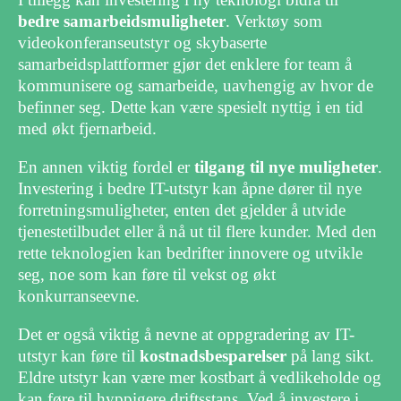
bedre samarbeidsmuligheter
. Verktøy som
videokonferanseutstyr og skybaserte
samarbeidsplattformer gjør det enklere for team å
kommunisere og samarbeide, uavhengig av hvor de
befinner seg. Dette kan være spesielt nyttig i en tid
med økt fjernarbeid.
En annen viktig fordel er
tilgang til nye muligheter
.
Investering i bedre IT-utstyr kan åpne dører til nye
forretningsmuligheter, enten det gjelder å utvide
tjenestetilbudet eller å nå ut til flere kunder. Med den
rette teknologien kan bedrifter innovere og utvikle
seg, noe som kan føre til vekst og økt
konkurranseevne.
Det er også viktig å nevne at oppgradering av IT-
utstyr kan føre til
kostnadsbesparelser
på lang sikt.
Eldre utstyr kan være mer kostbart å vedlikeholde og
kan føre til hyppigere driftsstans. Ved å investere i