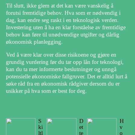
Til slutt, ikke glem at det kan være vanskelig å
forutsi fremtidige behov. Hva som er nødvendig i
dag, kan endre seg raskt i en teknologisk verden.
Investering uten å ha en klar forståelse av fremtidige
behov kan føre til unødvendige utgifter og dårlig
økonomisk planlegging.
Ved å være klar over disse risikoene og gjøre en
grundig vurdering før du tar opp lån for teknologi,
kan du ta mer informerte beslutninger og unngå
potensielle økonomiske fallgruver. Det er alltid lurt å
søke råd fra en økonomisk rådgiver dersom du er
usikker på hva som er best for deg.
S
D
H
ki
et
v
ltl
te
o