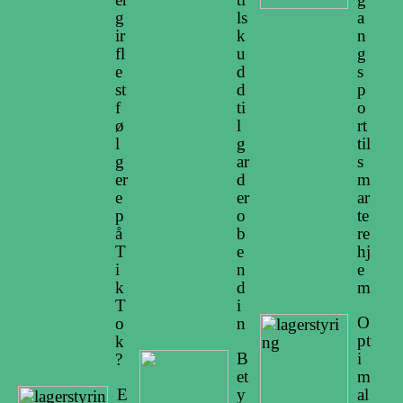
g
ls
a
ir
k
n
fl
u
g
e
d
s
st
d
p
f
ti
o
ø
l
rt
l
g
til
g
ar
s
er
d
m
e
er
ar
p
o
te
å
b
re
T
e
hj
i
n
e
k
d
m
T
i
O
o
n
pt
k
B
i
?
et
m
E
y
al