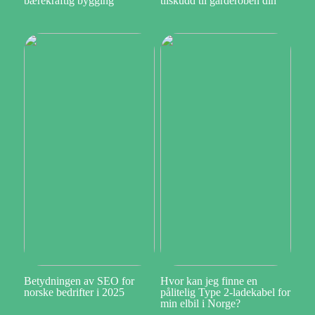
bærekraftig bygging
tilskudd til garderoben din
Betydningen av SEO for
Hvor kan jeg finne en
norske bedrifter i 2025
pålitelig Type 2-ladekabel for
min elbil i Norge?