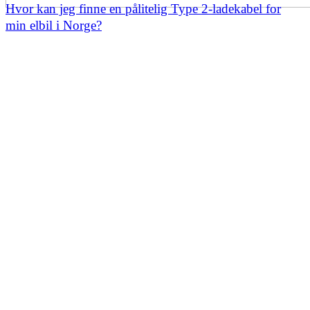
Hvor kan jeg finne en pålitelig Type 2-ladekabel for
min elbil i Norge?