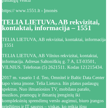
paslaugų veikla
https:// www.1551.lt › Įmonės
TELIA LIETUVA, AB rekvizitai,
kontaktai, informacija – 1551
TELIA LIETUVA, AB rekvizitai, kontaktai, informacija
| 1551
TELIA LIETUVA, AB Vilnius rekvizitai, kontaktai,
informacija. Adresas Saltoniškių g. 7 A, LT-03501,
VILNIUS. Telefonas (5) 2621511. Kodas 121215434.
2017 m. vasario 1 d. Teo, Omnitel ir Baltic Data Center
tapo viena įmone. Telia Lietuva. Itin platus paslaugų
spektras. Nuo išmaniosios TV, mobilaus parašo,
muzikos, pramogų ir išmanių įrenginių iki
kompleksinių sprendimų verslo augimui, biuro įrangos
priežiūros ir IT saugos – viskas, ko reikia jūsų