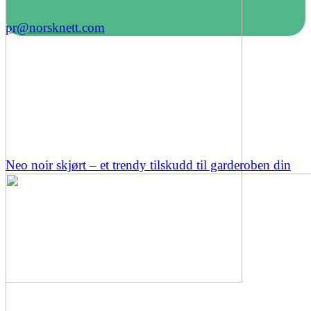
pr@norsknett.com
Neo noir skjørt – et trendy tilskudd til garderoben din