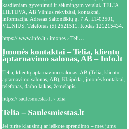
kasdieniam gyvenimui ir sėkmingam verslui. TELIA
LIETUVA, AB Vilnius rekvizitai, kontaktai,
informacija. Adresas Saltoniškių g. 7 A, LT-03501,
VILNIUS. Telefonas (5) 2621511. Kodas 121215434.
https:// www.info.lt › imones › Teli…
Įmonės kontaktai – Telia, klientų
aptarnavimo salonas, AB – Info.lt
Telia, klientų aptarnavimo salonas, AB (Telia, klientu
aptarnavimo salonas, AB), Klaipėda., įmonės kontaktai,
telefonas, darbo laikas, žemėlapis.
https:// saulesmiestas.lt › telia
Telia – Saulesmiestas.lt
Jei turite klausimų ar ieškote sprendimo – mes jums