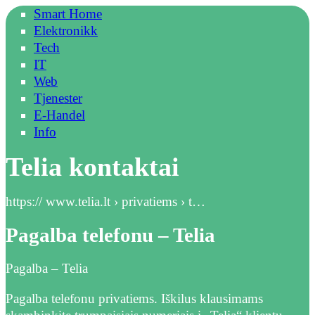
Smart Home
Elektronikk
Tech
IT
Web
Tjenester
E-Handel
Info
Telia kontaktai
https:// www.telia.lt › privatiems › t…
Pagalba telefonu – Telia
Pagalba – Telia
Pagalba telefonu privatiems. Iškilus klausimams