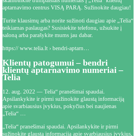
skambinkite trumpaisiais numeriais į „Telia“ klientų
aptarnavimo centrus VISĄ PARĄ. Sužinokite daugiau!
Turite klausimų arba norite sužinoti daugiau apie „Telia“
teikiamas paslaugas? Susisiekite telefonu, užsukite į
saloną arba parašykite mums jau dabar.
https:// www.telia.lt › bendri-aptarn…
Klientų patogumui – bendri
klientų aptarnavimo numeriai –
Telia
12. aug. 2022 — Telia“ pranešimai spaudai.
Apsilankykite ir pirmi sužinokite glaustą informaciją
apie svarbiausius įvykius, pokyčius bei naujienas
„Telia“ …
„Telia“ pranešimai spaudai. Apsilankykite ir pirmi
sužinokite glaustą informaciją apie svarbiausius įvykius,