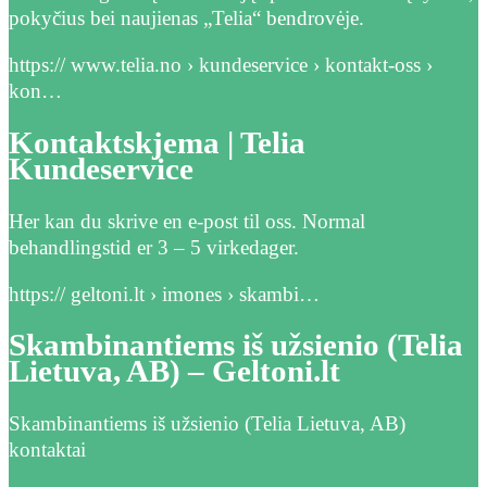
pokyčius bei naujienas „Telia“ bendrovėje.
https:// www.telia.no › kundeservice › kontakt-oss ›
kon…
Kontaktskjema | Telia
Kundeservice
Her kan du skrive en e-post til oss. Normal
behandlingstid er 3 – 5 virkedager.
https:// geltoni.lt › imones › skambi…
Skambinantiems iš užsienio (Telia
Lietuva, AB) – Geltoni.lt
Skambinantiems iš užsienio (Telia Lietuva, AB)
kontaktai