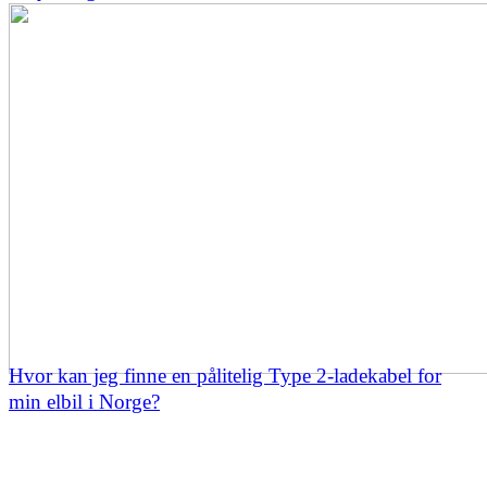
Hvor kan jeg finne en pålitelig Type 2-ladekabel for
min elbil i Norge?