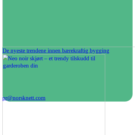
De nyeste trendene innen bærekraftig bygging
pr@norsknett.com