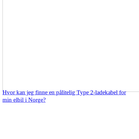
Hvor kan jeg finne en pålitelig Type 2-ladekabel for
min elbil i Norge?