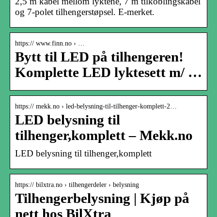
2,5 m kabel mellom lyktene, 7 m tilkoblingskabel
og 7-polet tilhengerstøpsel. E-merket.
https:// www.finn.no › …
Bytt til LED på tilhengeren!
Komplette LED lyktesett m/ …
https:// mekk.no › led-belysning-til-tilhenger-komplett-2…
LED belysning til
tilhenger,komplett – Mekk.no
LED belysning til tilhenger,komplett
https:// bilxtra.no › tilhengerdeler › belysning
Tilhengerbelysning | Kjøp på
nett hos BilXtra