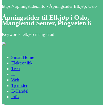
https:// apningstider.info › Åpningstider Elkjøp, Oslo
Åpningstider til Elkjøp i Oslo,
Manglerud Senter, Plogveien 6
Keywords: elkjøp manglerud
Smart Home
Elektronikk
Tech
IT
Web
Tjenester
E-Handel
Info