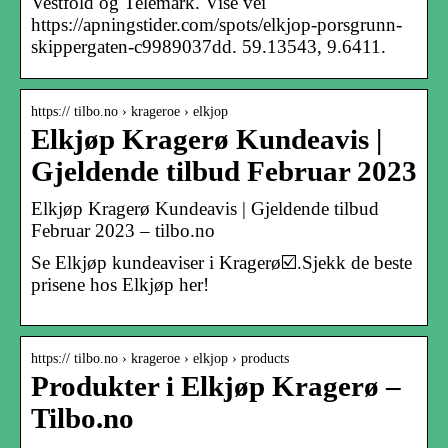
Vestfold og Telemark. Vise vei
https://apningstider.com/spots/elkjop-porsgrunn-
skippergaten-c9989037dd. 59.13543, 9.6411.
https:// tilbo.no › krageroe › elkjop
Elkjøp Kragerø Kundeavis |
Gjeldende tilbud Februar 2023
Elkjøp Kragerø Kundeavis | Gjeldende tilbud
Februar 2023 – tilbo.no
Se Elkjøp kundeaviser i Kragerø☑️.Sjekk de beste
prisene hos Elkjøp her!
https:// tilbo.no › krageroe › elkjop › products
Produkter i Elkjøp Kragerø –
Tilbo.no