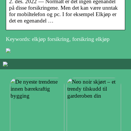
2. des. 2022 — Normalt er det ingen egenandel
på disse forsikringene. Men det kan være unntak
for mobiltelefon og pc. I for eksempel Elkjøp er
det en egenandel …
Keywords: elkjøp forsikring, forsikring elkjøp