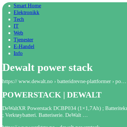
Smart Home
Elektronikk
Tech
IT
Web
Tjenester
E-Handel
Info
Dewalt power stack
https:// www.dewalt.no › batteridrevne-plattformer › po…
POWERSTACK | DEWALT
DeWaltXR Powerstack DCBP034 (1×1,7Ah) ; Batteriteknolo
; Verktøybatteri. Batteriserie. DeWalt …