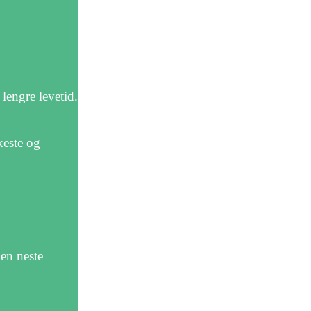
ngre levetid.
keste og
en neste