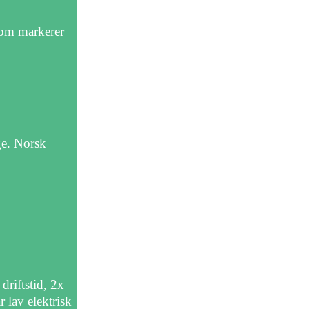
 som markerer
ge. Norsk
riftstid, 2x
 lav elektrisk