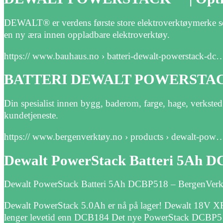
DEWALT® er verdens første store elektroverktøymerke som 
en ny æra innen oppladbare elektroverktøy.
https:// www.bauhaus.no › batteri-dewalt-powerstack-dc
BATTERI DEWALT POWERSTACK
Din spesialist innen bygg, baderom, farge, hage, verkste
kundetjeneste.
https:// www.bergenverktøy.no › products › dewalt-pow
Dewalt PowerStack Batteri 5Ah D
Dewalt PowerStack Batteri 5Ah DCBP518 – BergenVerk
Dewalt PowerStack 5.0Ah er nå på lager! Dewalt 18V XR 
lenger levetid enn DCB184 Det nye PowerStack DCBP518 bat