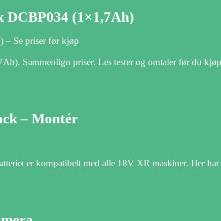
ck DCBP034 (1×1,7Ah)
– Se priser før kjøp
). Sammenlign priser. Les tester og omtaler før du kjøp
ack – Montér
tteriet er kompatibelt med alle 18V XR maskiner. Her har d
…
mera