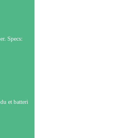
er. Specs:
u et batteri