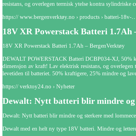
resistans, og overlegen termisk ytelse kontra sylindriske ce
https:// www.bergenverktøy.no › products › batteri-18v-
18V XR Powerstack Batteri 1.7Ah 
18V XR Powerstack Batteri 1.7Ah – BergenVerktøy
DEWALT POWERSTACK Batteri DCBP034-XJ, 50% kraftige
dimensjon av kraft! Lav elektrisk resistans, og overlegen 
levetiden til batteriet. 50% kraftigere, 25% mindre og la
https:// verktoy24.no › Nyheter
Dewalt: Nytt batteri blir mindre o
Dewalt: Nytt batteri blir mindre og sterkere med lommece
Dewalt med en helt ny type 18V batteri. Mindre og lettere