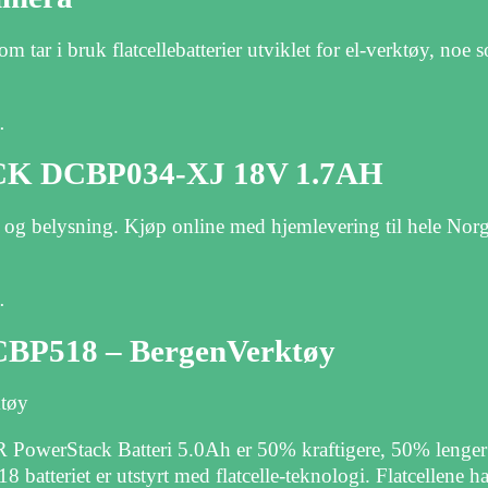
tar i bruk flatcellebatterier utviklet for el-verktøy, noe
…
 DCBP034-XJ 18V 1.7AH
d og belysning. Kjøp online med hjemlevering til hele Nor
…
CBP518 – BergenVerktøy
tøy
PowerStack Batteri 5.0Ah er 50% kraftigere, 50% lenger d
teriet er utstyrt med flatcelle-teknologi. Flatcellene har