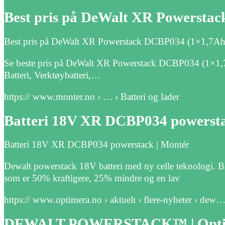
Best pris på DeWalt XR Powersta
Best pris på DeWalt XR Powerstack DCBP034 (1×1,7Ah) 
Se beste pris på DeWalt XR Powerstack DCBP034 (1×1,7Ah
Batteri, Verktøybatteri,…
https:// www.monter.no › … › Batteri og lader
Batteri 18V XR DCBP034 powerst
Batteri 18V XR DCBP034 powerstack | Montér
Dewalt powerstack 18V batteri med ny celle teknologi. Ba
som er 50% kraftigere, 25% mindre og en lav
https:// www.optimera.no › aktuelt › flere-nyheter › dew
DEWALT POWERSTACK™ | Opti