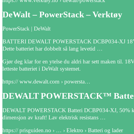
https:// www.verktøy.no › dewalt-powerstack
DeWalt – PowerStack – Verktøy
PowerStack | DeWalt
BATTERI DEWALT POWERSTACK DCBP034-XJ 18V 1.7AH. 
Dette batteriet har dobbelt så lang levetid …
Gjør deg klar for en ytelse du aldri har sett maken t
letteste batteriet i DeWalt systemet.
https:// www.dewalt.com › powersta…
DEWALT POWERSTACK™ Battery
DEWALT POWERSTACK Batteri DCBP034-XJ, 50% kraftige
dimensjon av kraft! Lav elektrisk resistans …
https:// prisguiden.no › … › Elektro › Batteri og lader