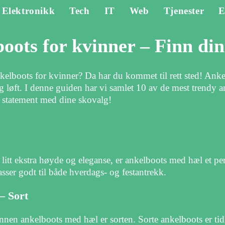
Elektronikk
Tech
IT
Web
Tjenester
E
boots for kvinner – Finn din
 ankelboots for kvinner? Da har du kommet til rett sted! Ank
lig løft. I denne guiden har vi samlet 10 av de mest trendy
et statement med dine skovalg!
t litt ekstra høyde og eleganse, er ankelboots med hæl et pe
sser godt til både hverdags- og festantrekk.
– Sort
nen ankelboots med hæl er sorten. Sorte ankelboots er tidl