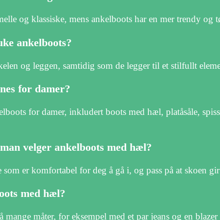
melle og klassiske, mens ankelboots har en mer trendy og tøf
uke ankelboots?
kelen og leggen, samtidig som de legger til et stilfullt eleme
nnes for damer?
lboots for damer, inkludert boots med hæl, platåsåle, spiss 
 man velger ankelboots med hæl?
som er komfortabel for deg å gå i, og pass på at skoen gir ti
oots med hæl?
 mange måter, for eksempel med et par jeans og en blazer f