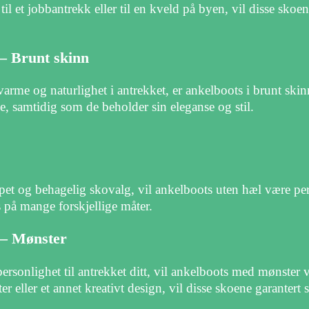
il et jobbantrekk eller til en kveld på byen, vil disse skoene
– Brunt skinn
varme og naturlighet i antrekket, er ankelboots i brunt skinn
de, samtidig som de beholder sin eleganse og stil.
pet og behagelig skovalg, vil ankelboots uten hæl være per
 på mange forskjellige måter.
 – Mønster
 personlighet til antrekket ditt, vil ankelboots med mønster
eller et annet kreativt design, vil disse skoene garantert se