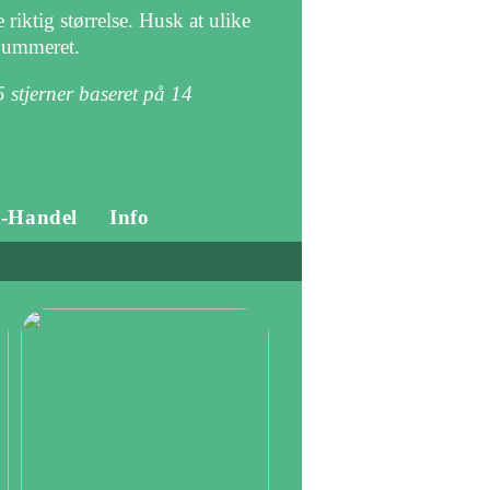
riktig størrelse. Husk at ulike
snummeret.
5
stjerner baseret på
14
-Handel
Info