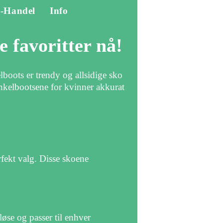
-Handel
Info
e favoritter nå!
elboots er trendy og allsidige sko
 ankelbootsene for kvinner akkurat
rfekt valg. Disse skoene
øse og passer til enhver